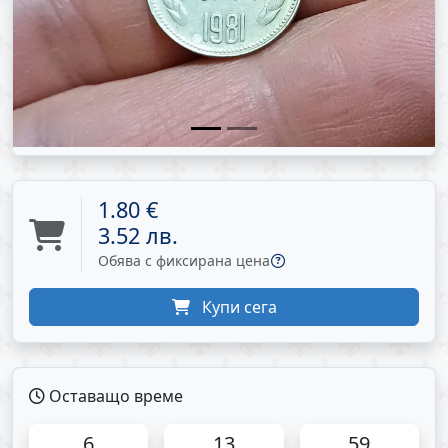
1.80 €
3.52 лв.
Обява с фиксирана цена
Купи сега
Оставащо време
6
13
59