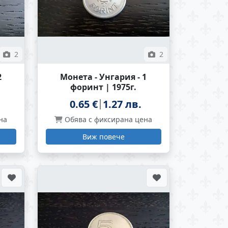
2
2
2
Монета - Унгария - 1
форинт | 1975г.
0.65 €
1.27 лв.
на
Обява с фиксирана цена
Виж повече