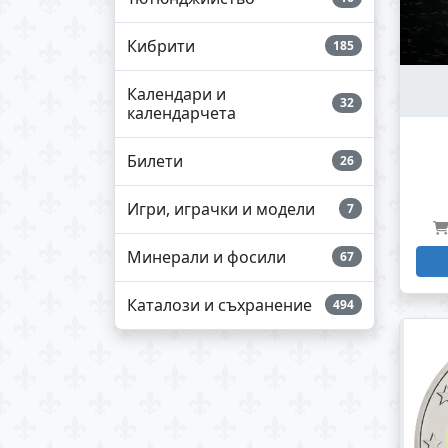
Кибрити
185
Календари и
32
календарчета
Билети
26
Игри, играчки и модели
7
Минерали и фосили
67
Каталози и съхранение
494