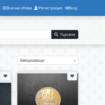
о
Всички обяви
Регистрация
Вход
Търсене
Завършващи