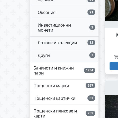
Океания
21
Инвестиционни
2
монети
Лотове и колекции
13
Други
3
Банкноти и книжни
1234
пари
Пощенски марки
597
Пощенски картички
67
Пощенски пликове и
259
карти