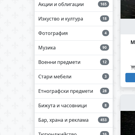
Акции и облигации
165
Изкуство и култура
18
Фотография
4
М
Музика
90
Военни предмети
12
Стари мебели
3
Етнографски предмети
28
Бижута и часовници
8
Бар, храна и реклама
453
Тютюнджийство
16