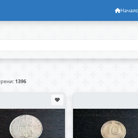
Начал
рени:
1396