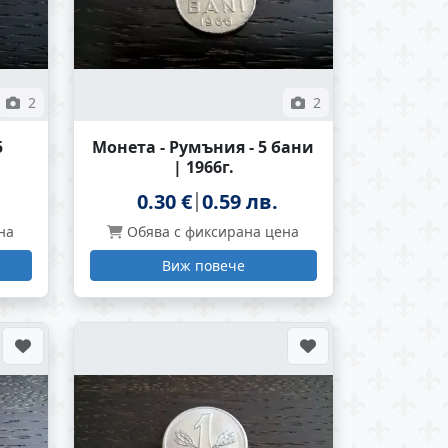
2
2
5
Монета - Румъния - 5 бани
| 1966г.
0.30 €
0.59 лв.
на
Обява с фиксирана цена
Виж повече