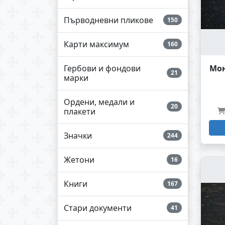
Първодневни пликове
150
Карти максимум
160
Гербови и фондови
Мон
21
марки
Ордени, медали и
20
плакети
Значки
244
Жетони
16
Книги
167
Стари документи
41