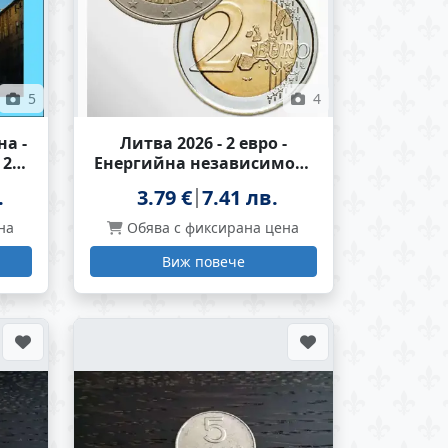
5
4
на -
Литва 2026 - 2 евро -
 2
Енергийна независимост
на Литва UNC
.
3.79 €
7.41 лв.
на
Обява с фиксирана цена
Виж повече