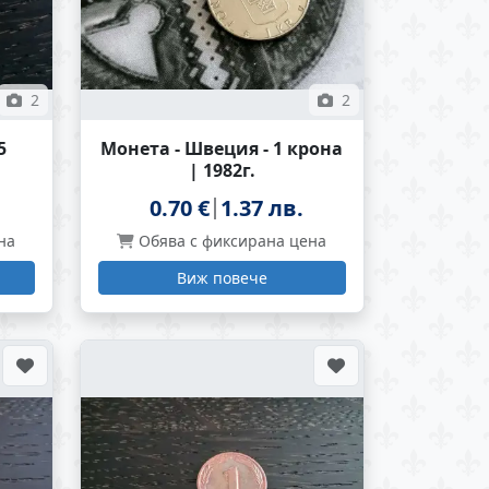
2
2
5
Монета - Швеция - 1 крона
| 1982г.
0.70 €
1.37 лв.
на
Обява с фиксирана цена
Виж повече