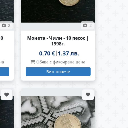
2
2
10
Монета - Чили - 10 песос |
1998г.
0.70 €
1.37 лв.
на
Обява с фиксирана цена
Виж повече