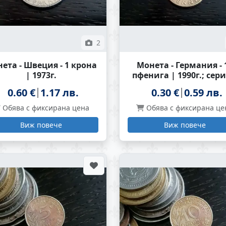
2
ета - Швеция - 1 крона
Монета - Германия - 
| 1973г.
пфенига | 1990г.; сери
0.60 €
1.17 лв.
0.30 €
0.59 лв.
Обява с фиксирана цена
Обява с фиксирана це
Виж повече
Виж повече