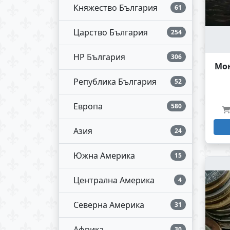
Княжество България
61
Царство България
254
НР България
306
Мон
Република България
52
Европа
580
Азия
24
Южна Америка
15
Централна Америка
4
Северна Америка
31
Африка
30