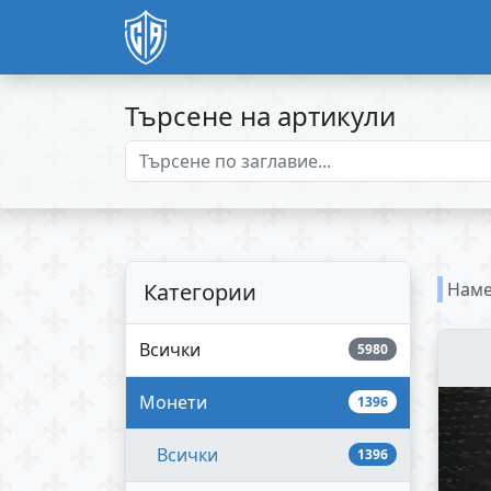
Търсене на артикули
Категории
Наме
Всички
5980
Монети
1396
Всички
1396