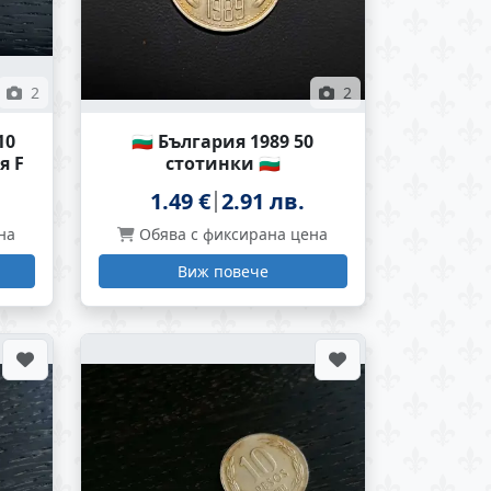
2
2
10
🇧🇬 България 1989 50
я F
стотинки 🇧🇬
1.49 €
2.91 лв.
на
Обява с фиксирана цена
Виж повече