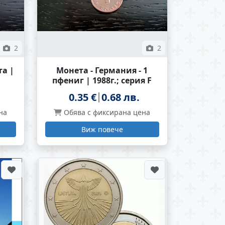
2
2
та |
Монета - Германия - 1
пфениг | 1988г.; серия F
0.35 €
0.68 лв.
на
Обява с фиксирана цена
Виж повече