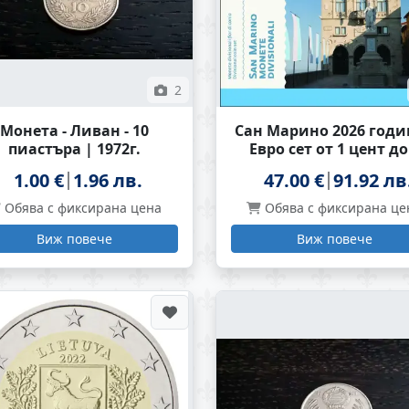
2
Монета - Ливан - 10
Сан Марино 2026 годи
пиастъра | 1972г.
Евро сет от 1 цент до
евро BU
1.00 €
1.96 лв.
47.00 €
91.92 лв
Обява с фиксирана цена
Обява с фиксирана це
Виж повече
Виж повече