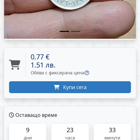
0.77 €
1.51 лв.
Обява с фиксирана цена
Купи сега
Оставащо време
9
23
33
дни
часа
минути