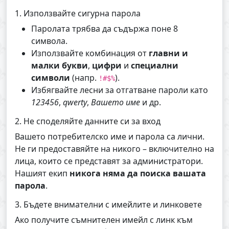
1. Използвайте сигурна парола
Паролата трябва да съдържа поне 8
символа.
Използвайте комбинация от
главни и
малки букви
,
цифри
и
специални
символи
(напр.
).
!#$%
Избягвайте лесни за отгатване пароли като
123456
,
qwerty
,
Вашето име
и др.
2. Не споделяйте данните си за вход
Вашето потребителско име и парола са лични.
Не ги предоставяйте на никого – включително на
лица, които се представят за администратори.
Нашият екип
никога няма да поиска вашата
парола
.
3. Бъдете внимателни с имейлите и линковете
Ако получите съмнителен имейл с линк към