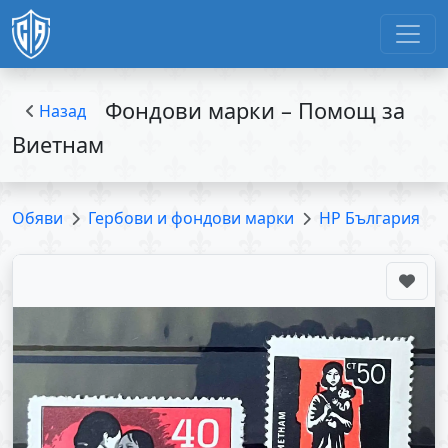
Фондови марки – Помощ за
Назад
Виетнам
Обяви
Гербови и фондови марки
НР България