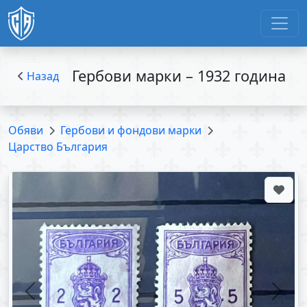
Гербови марки – 1932 година
Назад
Обяви
Гербови и фондови марки
Царство България
Previous
Next