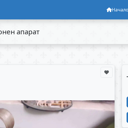
Начал
онен апарат
и