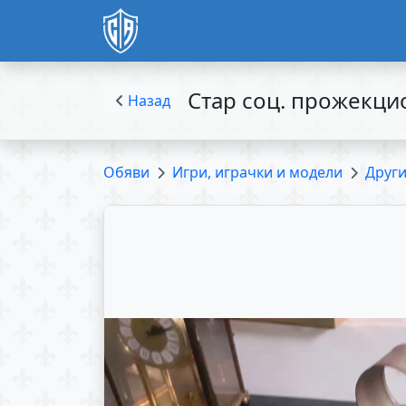
Стар соц. прожекци
Назад
Обяви
Игри, играчки и модели
Друг