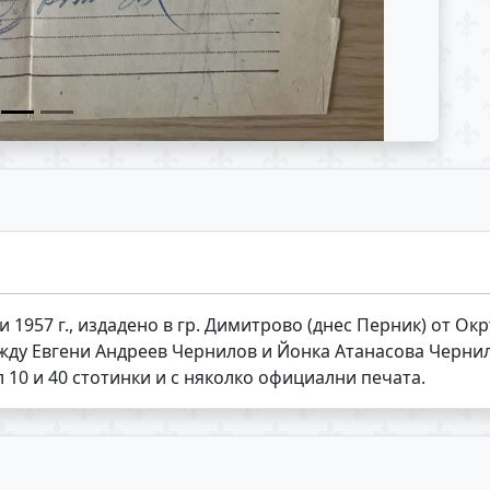
и 1957 г., издадено в гр. Димитрово (днес Перник) от О
жду Евгени Андреев Чернилов и Йонка Атанасова Чернил
10 и 40 стотинки и с няколко официални печата.