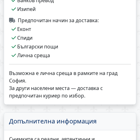
Банков превод
Изипей
Предпочитан начин за доставка:
Еконт
Спиди
Български пощи
Лична среща
Възможна е лична среща в рамките на град
София.
За други населени места — доставка с
предпочитан куриер по избор.
Допълнителна информация
Снимките са реални, автентични и