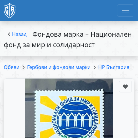
Фондова марка – Национален
Назад
фонд за мир и солидарност
Обяви
Гербови и фондови марки
НР България