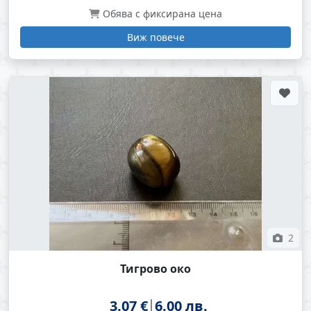
Обява с фиксирана цена
Виж повече
2
Тигрово око
3.07 €
6.00 лв.