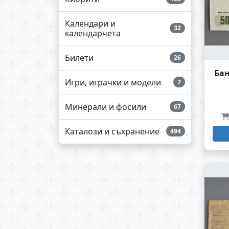
Календари и
32
календарчета
Билети
26
Бан
Игри, играчки и модели
7
Минерали и фосили
67
Каталози и съхранение
494