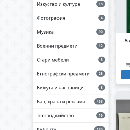
Изкуство и култура
18
Фотография
4
Музика
90
5
Военни предмети
12
Стари мебели
3
Етнографски предмети
28
Бижута и часовници
8
Бар, храна и реклама
453
Тютюнджийство
16
Кибрити
185