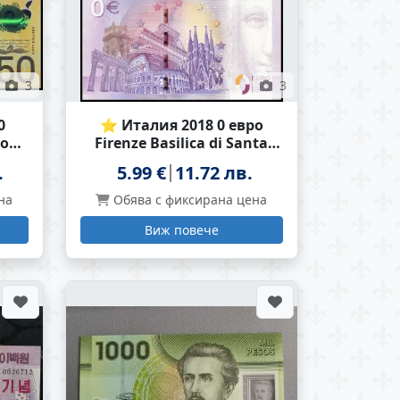
3
3
0
⭐ Италия 2018 0 евро
нова
Firenze Basilica di Santa
Croce UNC нова ⭐
.
5.99 €
11.72 лв.
на
Обява с фиксирана цена
Виж повече