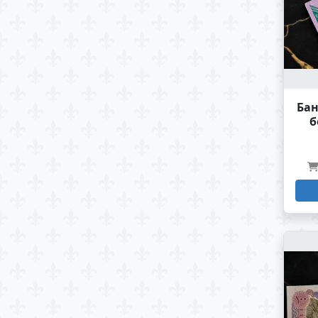
Бан
б