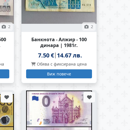
2
2
500
Банкнота - Алжир - 100
.
динара | 1981г.
7.50 €
14.67 лв.
на
Обява с фиксирана цена
Виж повече