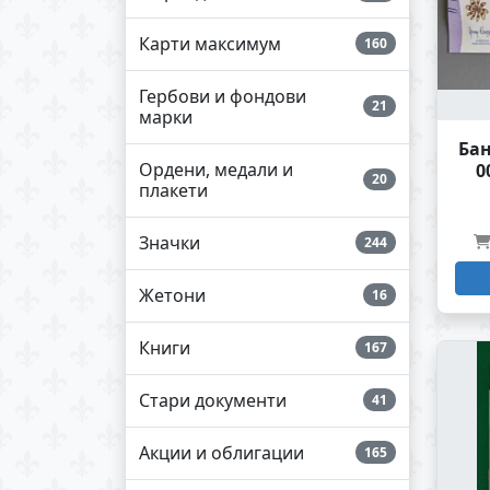
Карти максимум
160
Гербови и фондови
21
марки
Бан
Ордени, медали и
0
20
плакети
Значки
244
Жетони
16
Книги
167
Стари документи
41
Акции и облигации
165