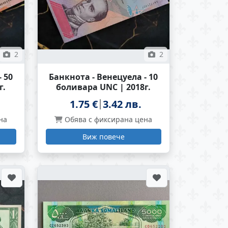
2
2
 50
Банкнота - Венецуела - 10
г.
боливара UNC | 2018г.
1.75 €
3.42 лв.
на
Обява с фиксирана цена
Виж повече