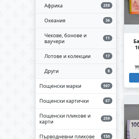
Африка
259
Океания
36
Чекове, бонове и
11
Б
ваучери
1
Лотове и колекции
17
Други
8
Пощенски марки
597
Пощенски картички
67
Пощенски пликове и
259
карти
Първодневни пликове
150