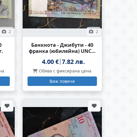
2
2
0
Банкнота - Джибути - 40
г.
франка (юбилейна) UNC |
2017г.
4.00 €
7.82 лв.
на
Обява с фиксирана цена
Виж повече