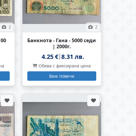
2
2
100
Банкнота - Гана - 5000 седи
| 2000г.
4.25 €
8.31 лв.
на
Обява с фиксирана цена
Виж повече