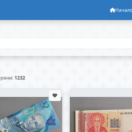
Начал
рени:
1232