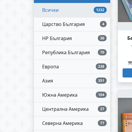
Всички
1232
Царство България
4
Б
НР България
30
Република България
70
Европа
238
Азия
351
Южна Америка
104
Централна Америка
27
Северна Америка
77