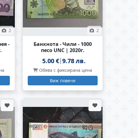
2
2
ея -
Банкнота - Чили - 1000
.
песо UNC | 2020г.
5.00 €
9.78 лв.
на
Обява с фиксирана цена
Виж повече