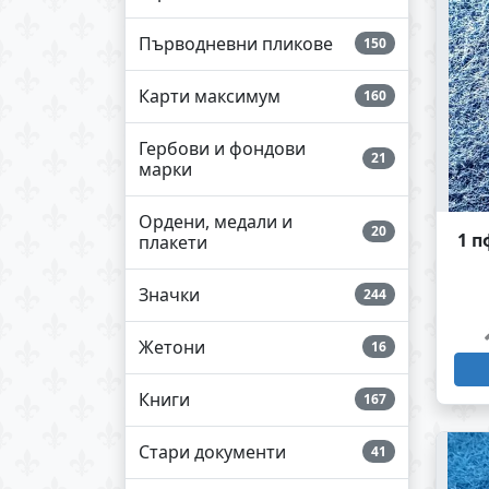
Първодневни пликове
150
Карти максимум
160
Гербови и фондови
21
марки
Ордени, медали и
20
1 п
плакети
Значки
244
Жетони
16
Книги
167
Стари документи
41