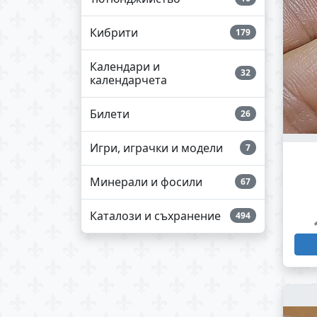
Кибрити
179
Календари и
32
календарчета
Билети
26
Игри, играчки и модели
7
Минерали и фосили
67
Каталози и съхранение
494