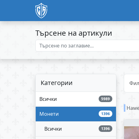
Търсене на артикули
Категории
Фил
Всички
5989
Наме
Монети
1396
Всички
1396