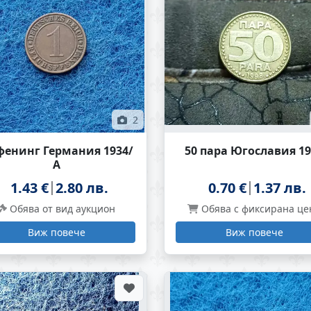
2
фенинг Германия 1934/
50 пара Югославия 1
А
1.43 €
2.80 лв.
0.70 €
1.37 лв.
Обява от вид аукцион
Обява с фиксирана це
Виж повече
Виж повече