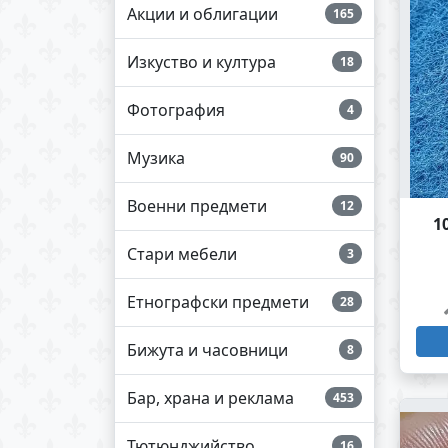
Акции и облигации
165
Изкуство и култура
18
Фотография
4
Музика
90
Военни предмети
12
1
Стари мебели
3
Етнографски предмети
28
Бижута и часовници
8
Бар, храна и реклама
453
Тютюнджийство
16