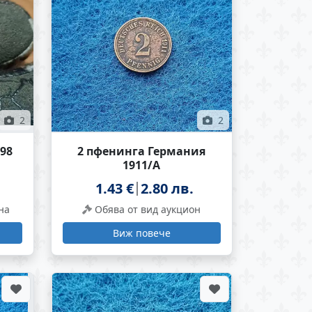
2
2
998
2 пфенинга Германия
1911/А
1.43 €
2.80 лв.
на
Обява от вид аукцион
Виж повече