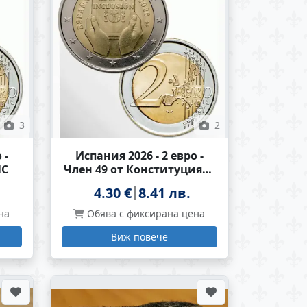
3
2
 -
Испания 2026 - 2 евро -
NC
Член 49 от Конституцията
UNC
4.30 €
8.41 лв.
на
Обява с фиксирана цена
Виж повече