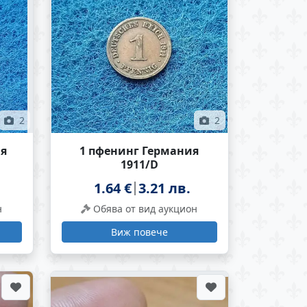
2
2
ия
1 пфенинг Германия
1911/D
1.64 €
3.21 лв.
н
Обява от вид аукцион
Виж повече