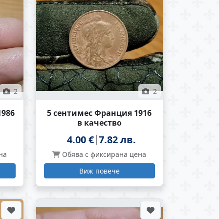
2
2
1986
5 сентимес Франция 1916
в качество
4.00 €
7.82 лв.
на
Обява с фиксирана цена
Виж повече