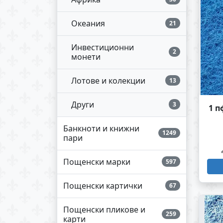
Океания
21
Инвестиционни
2
монети
Лотове и колекции
13
Други
3
1 п
Банкноти и книжни
1249
пари
Пощенски марки
597
Пощенски картички
67
Пощенски пликове и
259
карти