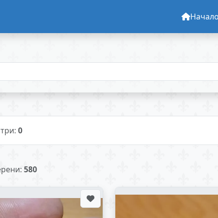
Начал
три:
0
рени:
580