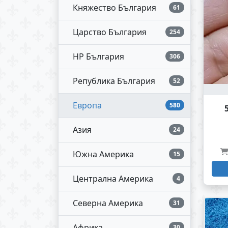
Княжество България
61
Царство България
254
НР България
306
Република България
52
Европа
580
Азия
24
Южна Америка
15
Централна Америка
4
Северна Америка
31
Африка
30