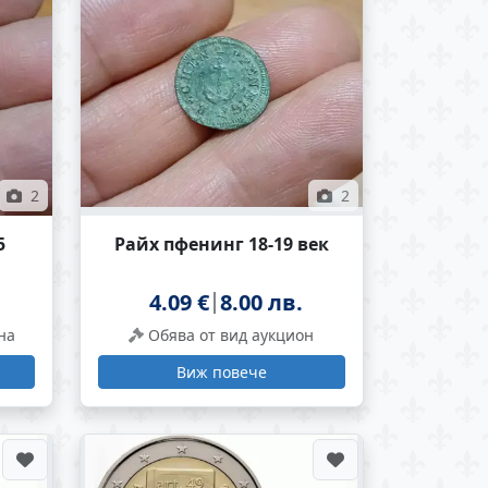
2
2
5
Райх пфенинг 18-19 век
4.09 €
8.00 лв.
на
Обява от вид аукцион
Виж повече