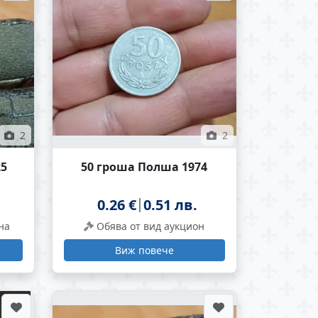
2
2
25
50 гроша Полша 1974
0.26 €
0.51 лв.
на
Обява от вид аукцион
Виж повече