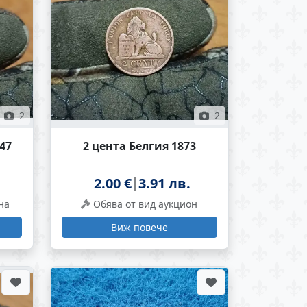
2
2
47
2 цента Белгия 1873
2.00 €
3.91 лв.
на
Обява от вид аукцион
Виж повече